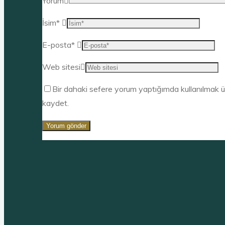
Yorum
İsim
*
E-posta
*
Web sitesi
Bir dahaki sefere yorum yaptığımda kullanılmak ü
kaydet.