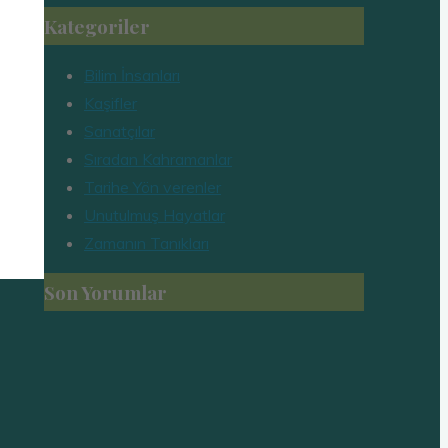
Kategoriler
Bilim İnsanları
Kaşifler
Sanatçılar
Sıradan Kahramanlar
Tarihe Yön verenler
Unutulmuş Hayatlar
Zamanın Tanıkları
Son Yorumlar