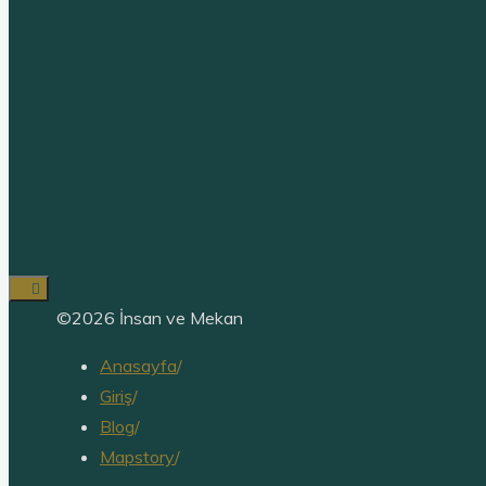
©2026 İnsan ve Mekan
Anasayfa
/
Giriş
/
Blog
/
Mapstory
/