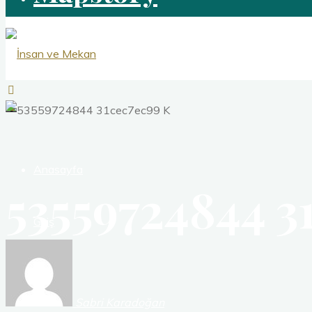
İnsan
ve
Mekan
Yeryüzünde
Anasayfa
53559724844 3
İnsan
Hikayeleri
Giriş
Blog
Sabri Karadoğan