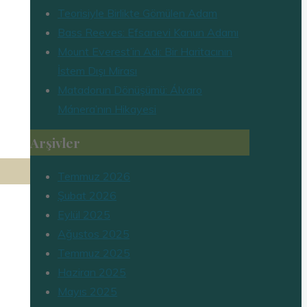
Teorisiyle Birlikte Gömülen Adam
Bass Reeves: Efsanevi Kanun Adamı
Mount Everest’in Adı: Bir Haritacının
İstem Dışı Mirası
Matadorun Dönüşümü: Álvaro
Mánera’nın Hikayesi
Arşivler
Temmuz 2026
Şubat 2026
Eylül 2025
Ağustos 2025
Temmuz 2025
Haziran 2025
Mayıs 2025