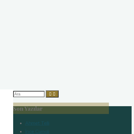
Arama:
Son Yazılar
Ahmet Telli
İnce Cumali